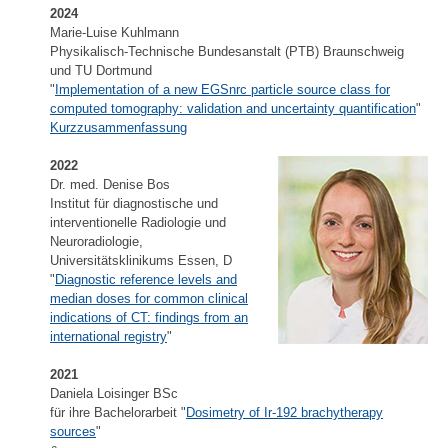
2024
Marie-Luise Kuhlmann
Physikalisch-Technische Bundesanstalt (PTB) Braunschweig
und TU Dortmund
"
Implementation of a new EGSnrc particle source class for
computed tomography: validation and uncertainty quantification
"
Kurzzusammenfassung
2022
Dr. med. Denise Bos
Institut für diagnostische und
interventionelle Radiologie und
Neuroradiologie,
Universitätsklinikums Essen, D
"
Diagnostic reference levels and
median doses for common clinical
indications of CT: findings from an
international registry
"
2021
Daniela Loisinger BSc
für ihre Bachelorarbeit "
Dosimetry of Ir-192 brachytherapy
sources
"