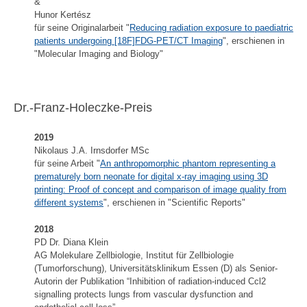
&
Hunor Kertész
für seine Originalarbeit "
Reducing radiation exposure to paediatric
patients undergoing [18F]FDG-PET/CT Imaging
", erschienen in
"Molecular Imaging and Biology"
Dr.-Franz-Holeczke-Preis
2019
Nikolaus J.A. Irnsdorfer MSc
für seine Arbeit "
An anthropomorphic phantom representing a
prematurely born neonate for digital x-ray imaging using 3D
printing: Proof of concept and comparison of image quality from
different systems
", erschienen in "Scientific Reports"
2018
PD Dr. Diana Klein
AG Molekulare Zellbiologie, Institut für Zellbiologie
(Tumorforschung), Universitätsklinikum Essen (D) als Senior-
Autorin der Publikation “Inhibition of radiation-induced Ccl2
signalling protects lungs from vascular dysfunction and