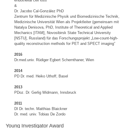
endothelial cell loss”
&
Dr. Jacobo Cal-González PhD
Zentrum für Medizinische Physik und Biomedizinische Technik,
Medizinische Universität Wien als Projektleiter (gemeinsam mit
Natalya Denisova, PhD, Institute of Theoretical and Applied
Mechanics [ITAM], Novosibirsk State Technical University
[NSTU], Russland) für das Forschungsprojekt „Low-count-high-
quality reconstruction methods for PET and SPECT imaging”
2016
Dr.med.univ. Rüdiger Egbert Schernthaner, Wien
2014
PD Dr. med. Heiko Uthoff, Basel
2013
PDoz. Dr. Gerlig Widmann, Innsbruck
2011
DI Dr. techn. Matthias Blaickner
Dr. med. univ. Tobias De Zordo
Young Investigator Award